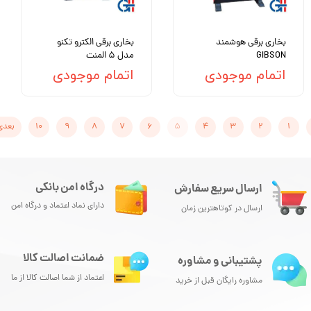
بخاری برقی هوشمند
بخاری برقی الکترو تکنو
GIBSON
مدل ۵ المنت
اتمام موجودی
اتمام موجودی
۱
۲
۳
۴
۵
۶
۷
۸
۹
۱۰
بعدی
درگاه امن بانکی
ارسال سریع سفارش
دارای نماد اعتماد و درگاه امن
ارسال در کوتاهترین زمان
ضمانت اصالت کالا
پشتیبانی و مشاوره
اعتماد از شما اصالت کالا از ما
مشاوره رایگان قبل از خرید