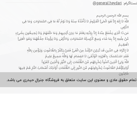
نستاگرام:
general.heydari@
بسم الله الرحمن الرحیم
اللّهُ لاَ إِلَهَ إِلاَّ هُوَ الْحَیُّ الْقَیُّومُ لاَ تَأْخُذُهُ سِنَهٌ وَلاَ نَوْمٌ لَّهُ مَا فِی السَّمَاوَاتِ وَمَا فِی
الأَرْضِ
مَن ذَا الَّذِی یَشْفَعُ عِنْدَهُ إِلاَّ بِإِذْنِهِ یَعْلَمُ مَا بَیْنَ أَیْدِیهِمْ وَمَا خَلْفَهُمْ وَلاَ یُحِیطُونَ بِشَیْءٍ
مِّنْ عِلْمِهِ إِلاَّ بِمَا شَاء وَسِعَ کُرْسِیُّهُ السَّمَاوَاتِ وَالأَرْضَ وَلاَ یَؤُودُهُ حِفْظُهُمَا وَهُوَ الْعَلِیُّ
الْعَظِیمُ
لاَ إِکْرَاهَ فِی الدِّینِ قَد تَّبَیَّنَ الرُّشْدُ مِنَ الْغَیِّ فَمَنْ یَکْفُرْ بِالطَّاغُوتِ وَیُؤْمِن بِاللّهِ
فَقَدِ اسْتَمْسَکَ بِالْعُرْوَهِ الْوُثْقَىَ لاَ انفِصَامَ لَهَا وَاللّهُ سَمِیعٌ عَلِیمٌ
اللّهُ وَلِیُّ الَّذِینَ آمَنُواْ یُخْرِجُهُم مِّنَ الظُّلُمَاتِ إِلَى النُّوُرِ وَالَّذِینَ کَفَرُواْ
أَوْلِیَآؤُهُمُ الطَّاغُوتُ یُخْرِجُونَهُم مِّنَ النُّورِ إِلَى الظُّلُمَاتِ أُوْلَئِکَ أَصْحَابُ النَّارِ هُمْ فِیهَا
خَالِدُونَ
تمام حقوق مادی و معنوی این سایت متعلق به فروشگاه جنرال حیدری می باشد.​​​​​​​