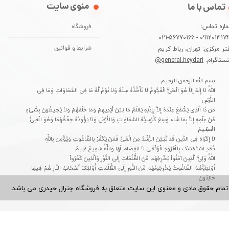
منوی سایت
تماس با ما
اره تماس:
فروشگاه
09120131744 - 021-5677
تر مرکزی: تهران، رباط کریم
شرایط و قوانین
نستاگرام:
general.heydari@
بسم الله الرحمن الرحیم
اللّهُ لاَ إِلَهَ إِلاَّ هُوَ الْحَیُّ الْقَیُّومُ لاَ تَأْخُذُهُ سِنَهٌ وَلاَ نَوْمٌ لَّهُ مَا فِی السَّمَاوَاتِ وَمَا فِی
الأَرْضِ
مَن ذَا الَّذِی یَشْفَعُ عِنْدَهُ إِلاَّ بِإِذْنِهِ یَعْلَمُ مَا بَیْنَ أَیْدِیهِمْ وَمَا خَلْفَهُمْ وَلاَ یُحِیطُونَ بِشَیْءٍ
مِّنْ عِلْمِهِ إِلاَّ بِمَا شَاء وَسِعَ کُرْسِیُّهُ السَّمَاوَاتِ وَالأَرْضَ وَلاَ یَؤُودُهُ حِفْظُهُمَا وَهُوَ الْعَلِیُّ
الْعَظِیمُ
لاَ إِکْرَاهَ فِی الدِّینِ قَد تَّبَیَّنَ الرُّشْدُ مِنَ الْغَیِّ فَمَنْ یَکْفُرْ بِالطَّاغُوتِ وَیُؤْمِن بِاللّهِ
فَقَدِ اسْتَمْسَکَ بِالْعُرْوَهِ الْوُثْقَىَ لاَ انفِصَامَ لَهَا وَاللّهُ سَمِیعٌ عَلِیمٌ
اللّهُ وَلِیُّ الَّذِینَ آمَنُواْ یُخْرِجُهُم مِّنَ الظُّلُمَاتِ إِلَى النُّوُرِ وَالَّذِینَ کَفَرُواْ
أَوْلِیَآؤُهُمُ الطَّاغُوتُ یُخْرِجُونَهُم مِّنَ النُّورِ إِلَى الظُّلُمَاتِ أُوْلَئِکَ أَصْحَابُ النَّارِ هُمْ فِیهَا
خَالِدُونَ
تمام حقوق مادی و معنوی این سایت متعلق به فروشگاه جنرال حیدری می باشد.​​​​​​​