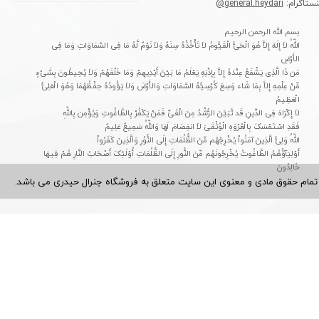
نستاگرام:
general.heydari@
بسم الله الرحمن الرحیم
اللّهُ لاَ إِلَهَ إِلاَّ هُوَ الْحَیُّ الْقَیُّومُ لاَ تَأْخُذُهُ سِنَهٌ وَلاَ نَوْمٌ لَّهُ مَا فِی السَّمَاوَاتِ وَمَا فِی
الأَرْضِ
مَن ذَا الَّذِی یَشْفَعُ عِنْدَهُ إِلاَّ بِإِذْنِهِ یَعْلَمُ مَا بَیْنَ أَیْدِیهِمْ وَمَا خَلْفَهُمْ وَلاَ یُحِیطُونَ بِشَیْءٍ
مِّنْ عِلْمِهِ إِلاَّ بِمَا شَاء وَسِعَ کُرْسِیُّهُ السَّمَاوَاتِ وَالأَرْضَ وَلاَ یَؤُودُهُ حِفْظُهُمَا وَهُوَ الْعَلِیُّ
الْعَظِیمُ
لاَ إِکْرَاهَ فِی الدِّینِ قَد تَّبَیَّنَ الرُّشْدُ مِنَ الْغَیِّ فَمَنْ یَکْفُرْ بِالطَّاغُوتِ وَیُؤْمِن بِاللّهِ
فَقَدِ اسْتَمْسَکَ بِالْعُرْوَهِ الْوُثْقَىَ لاَ انفِصَامَ لَهَا وَاللّهُ سَمِیعٌ عَلِیمٌ
اللّهُ وَلِیُّ الَّذِینَ آمَنُواْ یُخْرِجُهُم مِّنَ الظُّلُمَاتِ إِلَى النُّوُرِ وَالَّذِینَ کَفَرُواْ
أَوْلِیَآؤُهُمُ الطَّاغُوتُ یُخْرِجُونَهُم مِّنَ النُّورِ إِلَى الظُّلُمَاتِ أُوْلَئِکَ أَصْحَابُ النَّارِ هُمْ فِیهَا
خَالِدُونَ
تمام حقوق مادی و معنوی این سایت متعلق به فروشگاه جنرال حیدری می باشد.​​​​​​​