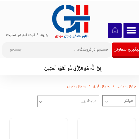
حساب کاربری من
تغییر گذر واژه
۰
ورود
/
ثبت نام در سایت
سفارشات
جستجو
یگیری سفارش
خروج از حساب کاربری
إِنَّ اللَّهَ هُوَ الرَّزَّاقُ ذُو الْقُوَّةِ الْمَتِينُ​​​​​​​
جنرال حیدری
یخچال فریزر
یخچال جنرال
مرتبط‌ترین