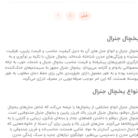
قبلی
۱
۲
خچال جنرال
خچال‌ جنرال و انواع مدل های آن به دلیل کیفیت مناسب و قیمت پایین، ظرفیت
سترده و ویژگی‌های مدرن شناخته شده‌اند. یخچال جنرال، با تکیه بر نوآوری و به
ارگیری فناوری‌های پیشرفته و قیمت مناسب یخچال جنرال و خدمات خوب به ارائه
حصولاتی بادوام و کارامد می‌پردازد. یخچال‌ جنرال مجهز به سیستم‌های خنک‌کننده
درتمند بوده و به طور معمول دارای عایق‌بندی عالی برای حفظ دمای مطلوب به طور
یوسته هستند، که این امر موجب صرفه‌جویی در مصرف انرژی می‌گردد.
نواع یخچال جنرال
خچال جنرال انواع مختلفی از یخچال‌ها را عرضه می‌کند که شامل مدل‌های یخچال
نرال دوقلو، یخچال جنرال فریزر بالا، فریزر پایین و یخچال جنرال صندوقیی است.
خچال‌ جنرال دوقلو با داشتن فضاهای جادار و بدنه‌ای شکیل، زیبایی و کارایی را به
شپزخانه‌ها می‌آورند. مدل‌های فریزر بالا و پایین برای آن دسته از خانواده‌هایی که
ه دنبال دسترسی آسان‌تر به مواد غذایی هستند، مناسب‌اند و فریزر صندوقی با
راحی مدرن و دسترسی بی‌نظیر، جوابگوی نیازهای جدید و سبک زندگی مدرن