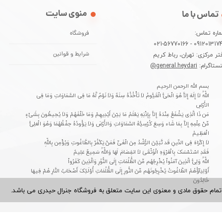
منوی سایت
تماس با ما
اره تماس:
فروشگاه
09120131744 - 021-5677
تر مرکزی: تهران، رباط کریم
شرایط و قوانین
نستاگرام:
general.heydari@
بسم الله الرحمن الرحیم
اللّهُ لاَ إِلَهَ إِلاَّ هُوَ الْحَیُّ الْقَیُّومُ لاَ تَأْخُذُهُ سِنَهٌ وَلاَ نَوْمٌ لَّهُ مَا فِی السَّمَاوَاتِ وَمَا فِی
الأَرْضِ
مَن ذَا الَّذِی یَشْفَعُ عِنْدَهُ إِلاَّ بِإِذْنِهِ یَعْلَمُ مَا بَیْنَ أَیْدِیهِمْ وَمَا خَلْفَهُمْ وَلاَ یُحِیطُونَ بِشَیْءٍ
مِّنْ عِلْمِهِ إِلاَّ بِمَا شَاء وَسِعَ کُرْسِیُّهُ السَّمَاوَاتِ وَالأَرْضَ وَلاَ یَؤُودُهُ حِفْظُهُمَا وَهُوَ الْعَلِیُّ
الْعَظِیمُ
لاَ إِکْرَاهَ فِی الدِّینِ قَد تَّبَیَّنَ الرُّشْدُ مِنَ الْغَیِّ فَمَنْ یَکْفُرْ بِالطَّاغُوتِ وَیُؤْمِن بِاللّهِ
فَقَدِ اسْتَمْسَکَ بِالْعُرْوَهِ الْوُثْقَىَ لاَ انفِصَامَ لَهَا وَاللّهُ سَمِیعٌ عَلِیمٌ
اللّهُ وَلِیُّ الَّذِینَ آمَنُواْ یُخْرِجُهُم مِّنَ الظُّلُمَاتِ إِلَى النُّوُرِ وَالَّذِینَ کَفَرُواْ
أَوْلِیَآؤُهُمُ الطَّاغُوتُ یُخْرِجُونَهُم مِّنَ النُّورِ إِلَى الظُّلُمَاتِ أُوْلَئِکَ أَصْحَابُ النَّارِ هُمْ فِیهَا
خَالِدُونَ
تمام حقوق مادی و معنوی این سایت متعلق به فروشگاه جنرال حیدری می باشد.​​​​​​​