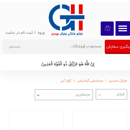
حساب کاربری من
تغییر گذر واژه
۰
ورود
/
ثبت نام در سایت
سفارشات
جستجو
یگیری سفارش
خروج از حساب کاربری
إِنَّ اللَّهَ هُوَ الرَّزَّاقُ ذُو الْقُوَّةِ الْمَتِينُ​​​​​​​
جنرال حیدری
سرمایشی گرمایشی
کولر آبی
مرتبط‌ترین