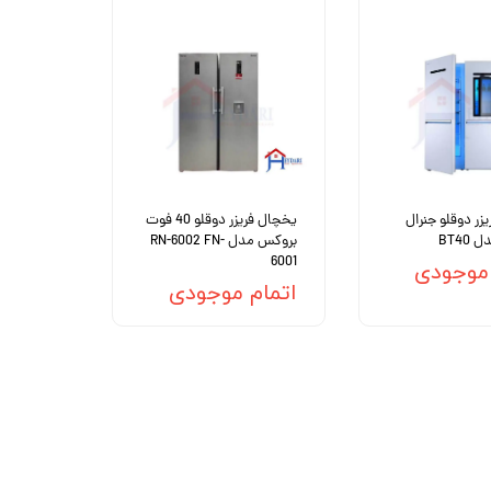
زر دوقلو جنرال
یخچال فریزر دوقلو 40 فوت
BT40
بروکس مدل RN-6002 FN-
6001
 موجودی
اتمام موجودی