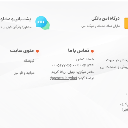
درگاه امن بانکی
پشتیبانی و مشاور
دارای نماد اعتماد و درگاه امن
مشاوره رایگان قبل از خ
تماس با ما
منوی سایت
شماره تماس:
و پخش در جهت
فروشگاه
09120131744 - 021-56770166
فروش و ضمانت بی
دفتر مرکزی: تهران، رباط کریم
شرایط و قوانین
اینستاگرام:
general.heydari@
ِی
 بِشَیْءٍ
َلِیُّ