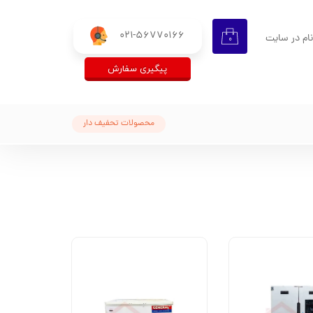
021-56770166
ام در سایت
۰
ری من
پیگیری سفارش
اژه
محصولات تحفیف دار
اب کاربری