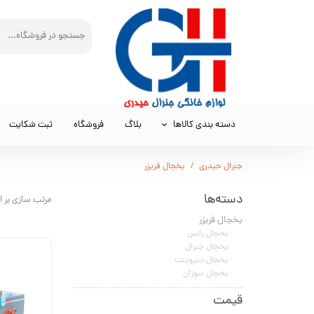
دسته بندی کالاها
بلاگ
فروشگاه
ثبت شکایت
جنرال حیدری
یخچال فریزر
دسته‌ها
مرتب سازی بر 
یخچال فریزر
یخچال راسن
یخچال جنرال
یخچال دیپوینت
یخچال سوزان
قیمت