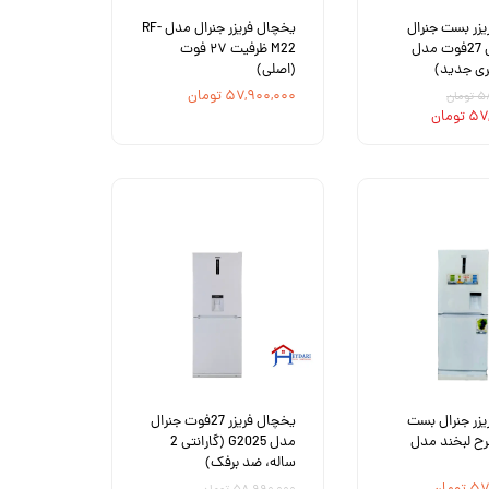
زر بست جنرال
یخچال فریزر جنرال مدل RF-
طرح پارس 27فوت مدل
M22 ظرفیت ۲۷ فوت
(اصلی)
۵۷,۹۰۰,۰۰۰ تومان
مان
ومان
زر جنرال بست
یخچال فریزر 27فوت جنرال
رح لبخند مدل
مدل G2025 (گارانتی 2
ساله، ضد برفک)