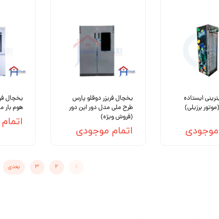
رینی ایستاده
یخچال فریزر دوقلو پارس
یخچال فری
ض ۷۰ (موتور برزیلی)
طرح ملی مدل دور این دور
هوم بار مدل 
(فروش ویژه)
اتمام
 موجودی
اتمام موجودی
۱
۲
۳
بعدی