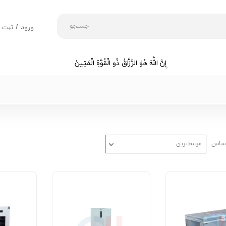
جستجو
ورود
/
ثبت ن
حساب کارب
تغییر گذر و
إِنَّ اللَّهَ هُوَ الرَّزَّاقُ ذُو الْقُوَّةِ الْمَتِينُ​​​​​​​
سفارشات
خروج از حس
اساس
مرتبط‌ترین