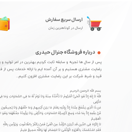
ارسال سریع سفارش
ارسال در کوتاهترین زمان
درباره فروشگاه جنرال حیدری
پس از سال ها تجربه و سابقه ثابت کردیم بهترین در امر تولید 
رضایت مشتری هستیم و بر آن آمده ایم با ارائه خدمات پس از 
قید و شرط شرکت بر این رضایت مشتری افزون کنیم...​​​​​​​
بسم الله الرحمن الرحیم
اللّهُ لاَ إِلَهَ إِلاَّ هُوَ الْحَیُّ الْقَیُّومُ لاَ تَأْخُذُهُ سِنَهٌ وَلاَ نَوْمٌ لَّهُ مَا فِی السَّمَاوَاتِ وَمَا ف
الأَرْضِ
مَن ذَا الَّذِی یَشْفَعُ عِنْدَهُ إِلاَّ بِإِذْنِهِ یَعْلَمُ مَا بَیْنَ أَیْدِیهِمْ وَمَا خَلْفَهُمْ وَلاَ یُحِیطُونَ
مِّنْ عِلْمِهِ إِلاَّ بِمَا شَاء وَسِعَ کُرْسِیُّهُ السَّمَاوَاتِ وَالأَرْضَ وَلاَ یَؤُودُهُ حِفْظُهُمَا وَهُوَ الْع
الْعَظِیمُ
لاَ إِکْرَاهَ فِی الدِّینِ قَد تَّبَیَّنَ الرُّشْدُ مِنَ الْغَیِّ فَمَنْ یَکْفُرْ بِالطَّاغُوتِ وَیُؤْمِن بِاللّهِ
فَقَدِ اسْتَمْسَکَ بِالْعُرْوَهِ الْوُثْقَىَ لاَ انفِصَامَ لَهَا وَاللّهُ سَمِیعٌ عَلِیمٌ