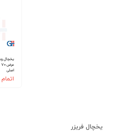
یخچال ویت
عر
اصلی
اتمام
یخچال فریزر