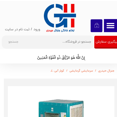
حساب کاربری من
تغییر گذر واژه
۰
ورود
/
ثبت نام در سایت
سفارشات
جستجو
یگیری سفارش
خروج از حساب کاربری
إِنَّ اللَّهَ هُوَ الرَّزَّاقُ ذُو الْقُوَّةِ الْمَتِينُ​​​​​​​
جنرال حیدری
سرمایشی گرمایشی
کولر آبی
کولر آبی جنرال مدل 7500 (موتوژن اصلی)