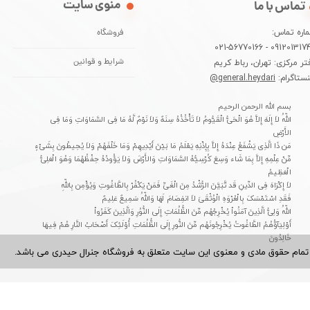
منوی سایت
تماس با ما
اره تماس:
فروشگاه
09120131744 - 021-5677
تر مرکزی: تهران، رباط کریم
شرایط و قوانین
نستاگرام:
general.heydari@
بسم الله الرحمن الرحیم
اللّهُ لاَ إِلَهَ إِلاَّ هُوَ الْحَیُّ الْقَیُّومُ لاَ تَأْخُذُهُ سِنَهٌ وَلاَ نَوْمٌ لَّهُ مَا فِی السَّمَاوَاتِ وَمَا فِی
الأَرْضِ
مَن ذَا الَّذِی یَشْفَعُ عِنْدَهُ إِلاَّ بِإِذْنِهِ یَعْلَمُ مَا بَیْنَ أَیْدِیهِمْ وَمَا خَلْفَهُمْ وَلاَ یُحِیطُونَ بِشَیْءٍ
مِّنْ عِلْمِهِ إِلاَّ بِمَا شَاء وَسِعَ کُرْسِیُّهُ السَّمَاوَاتِ وَالأَرْضَ وَلاَ یَؤُودُهُ حِفْظُهُمَا وَهُوَ الْعَلِیُّ
الْعَظِیمُ
لاَ إِکْرَاهَ فِی الدِّینِ قَد تَّبَیَّنَ الرُّشْدُ مِنَ الْغَیِّ فَمَنْ یَکْفُرْ بِالطَّاغُوتِ وَیُؤْمِن بِاللّهِ
فَقَدِ اسْتَمْسَکَ بِالْعُرْوَهِ الْوُثْقَىَ لاَ انفِصَامَ لَهَا وَاللّهُ سَمِیعٌ عَلِیمٌ
اللّهُ وَلِیُّ الَّذِینَ آمَنُواْ یُخْرِجُهُم مِّنَ الظُّلُمَاتِ إِلَى النُّوُرِ وَالَّذِینَ کَفَرُواْ
أَوْلِیَآؤُهُمُ الطَّاغُوتُ یُخْرِجُونَهُم مِّنَ النُّورِ إِلَى الظُّلُمَاتِ أُوْلَئِکَ أَصْحَابُ النَّارِ هُمْ فِیهَا
خَالِدُونَ
تمام حقوق مادی و معنوی این سایت متعلق به فروشگاه جنرال حیدری می باشد.​​​​​​​