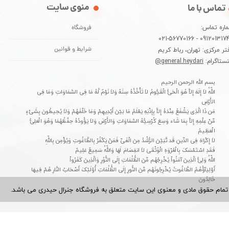
منوی سایت
تماس با ما
اره تماس:
فروشگاه
09120131744 - 021-5677
تر مرکزی: تهران، رباط کریم
شرایط و قوانین
نستاگرام:
general.heydari@
بسم الله الرحمن الرحیم
اللّهُ لاَ إِلَهَ إِلاَّ هُوَ الْحَیُّ الْقَیُّومُ لاَ تَأْخُذُهُ سِنَهٌ وَلاَ نَوْمٌ لَّهُ مَا فِی السَّمَاوَاتِ وَمَا فِی
الأَرْضِ
مَن ذَا الَّذِی یَشْفَعُ عِنْدَهُ إِلاَّ بِإِذْنِهِ یَعْلَمُ مَا بَیْنَ أَیْدِیهِمْ وَمَا خَلْفَهُمْ وَلاَ یُحِیطُونَ بِشَیْءٍ
مِّنْ عِلْمِهِ إِلاَّ بِمَا شَاء وَسِعَ کُرْسِیُّهُ السَّمَاوَاتِ وَالأَرْضَ وَلاَ یَؤُودُهُ حِفْظُهُمَا وَهُوَ الْعَلِیُّ
الْعَظِیمُ
لاَ إِکْرَاهَ فِی الدِّینِ قَد تَّبَیَّنَ الرُّشْدُ مِنَ الْغَیِّ فَمَنْ یَکْفُرْ بِالطَّاغُوتِ وَیُؤْمِن بِاللّهِ
فَقَدِ اسْتَمْسَکَ بِالْعُرْوَهِ الْوُثْقَىَ لاَ انفِصَامَ لَهَا وَاللّهُ سَمِیعٌ عَلِیمٌ
اللّهُ وَلِیُّ الَّذِینَ آمَنُواْ یُخْرِجُهُم مِّنَ الظُّلُمَاتِ إِلَى النُّوُرِ وَالَّذِینَ کَفَرُواْ
أَوْلِیَآؤُهُمُ الطَّاغُوتُ یُخْرِجُونَهُم مِّنَ النُّورِ إِلَى الظُّلُمَاتِ أُوْلَئِکَ أَصْحَابُ النَّارِ هُمْ فِیهَا
خَالِدُونَ
تمام حقوق مادی و معنوی این سایت متعلق به فروشگاه جنرال حیدری می باشد.​​​​​​​