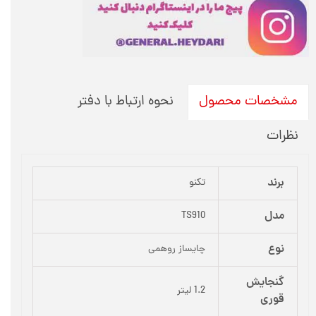
نحوه ارتباط با دفتر
مشخصات محصول
نظرات
برند
تکنو
مدل
TS910
نوع
چایساز روهمی
گنجایش
1.2 لیتر
قوری