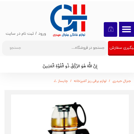
حساب کاربری من
تغییر گذر واژه
۰
ورود
/
ثبت نام در سایت
سفارشات
جستجو
یگیری سفارش
خروج از حساب کاربری
إِنَّ اللَّهَ هُوَ الرَّزَّاقُ ذُو الْقُوَّةِ الْمَتِينُ​​​​​​​
جنرال حیدری
لوازم برقی ریز آشپزخانه
چایساز
چایساز روهمی تکنو مدل TS910 TECHNO