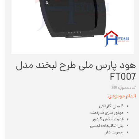
هود پارس ملی طرح لبخند مدل
FT007
کد محصول: 266
اتمام موجودی
5 سال گارانتی
موتور فلزی قدرتمند
قدرت مکش 3 دور
پنل تنظیمات لمسی
ریموت دار