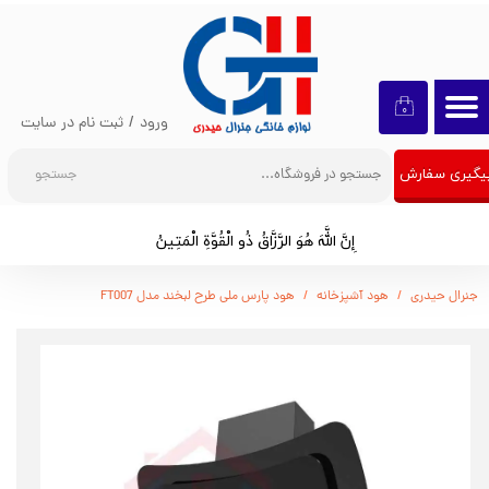
حساب کاربری من
تغییر گذر واژه
۰
ورود
/
ثبت نام در سایت
سفارشات
جستجو
یگیری سفارش
خروج از حساب کاربری
إِنَّ اللَّهَ هُوَ الرَّزَّاقُ ذُو الْقُوَّةِ الْمَتِينُ​​​​​​​
جنرال حیدری
هود آشپزخانه
هود پارس ملی طرح لبخند مدل FT007