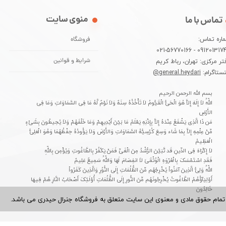
منوی سایت
تماس با ما
اره تماس:
فروشگاه
09120131744 - 021-5677
تر مرکزی: تهران، رباط کریم
شرایط و قوانین
نستاگرام:
general.heydari@
بسم الله الرحمن الرحیم
اللّهُ لاَ إِلَهَ إِلاَّ هُوَ الْحَیُّ الْقَیُّومُ لاَ تَأْخُذُهُ سِنَهٌ وَلاَ نَوْمٌ لَّهُ مَا فِی السَّمَاوَاتِ وَمَا فِی
الأَرْضِ
مَن ذَا الَّذِی یَشْفَعُ عِنْدَهُ إِلاَّ بِإِذْنِهِ یَعْلَمُ مَا بَیْنَ أَیْدِیهِمْ وَمَا خَلْفَهُمْ وَلاَ یُحِیطُونَ بِشَیْءٍ
مِّنْ عِلْمِهِ إِلاَّ بِمَا شَاء وَسِعَ کُرْسِیُّهُ السَّمَاوَاتِ وَالأَرْضَ وَلاَ یَؤُودُهُ حِفْظُهُمَا وَهُوَ الْعَلِیُّ
الْعَظِیمُ
لاَ إِکْرَاهَ فِی الدِّینِ قَد تَّبَیَّنَ الرُّشْدُ مِنَ الْغَیِّ فَمَنْ یَکْفُرْ بِالطَّاغُوتِ وَیُؤْمِن بِاللّهِ
فَقَدِ اسْتَمْسَکَ بِالْعُرْوَهِ الْوُثْقَىَ لاَ انفِصَامَ لَهَا وَاللّهُ سَمِیعٌ عَلِیمٌ
اللّهُ وَلِیُّ الَّذِینَ آمَنُواْ یُخْرِجُهُم مِّنَ الظُّلُمَاتِ إِلَى النُّوُرِ وَالَّذِینَ کَفَرُواْ
أَوْلِیَآؤُهُمُ الطَّاغُوتُ یُخْرِجُونَهُم مِّنَ النُّورِ إِلَى الظُّلُمَاتِ أُوْلَئِکَ أَصْحَابُ النَّارِ هُمْ فِیهَا
خَالِدُونَ
تمام حقوق مادی و معنوی این سایت متعلق به فروشگاه جنرال حیدری می باشد.​​​​​​​