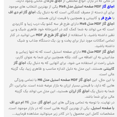
اجاق گاز
در حالی که در بازار، انواع مختلفی از
های خانگی وجود دارند،
اجاق گاز
MDF صفحه استیل مدل Ms6
یکی از بهترین انتخاب های موجود
اجاق گاز ام دی اف
برای آن دسته از مصرف کنندگانی است که به دنبال یک
طرح فر
با
و کابینتی و همچنین با قیمت ارزان هستند.
اجاق گاز MDF مدل Ms6
دارای طرح فر سه کشو یک درب زیبا و کاربردی
است که می تواند به شما کمک کند در آشپزخانه خود ظاهری شیک و بی
اجاق گاز طرح فر MDF
نظیر داشته باشید. با استفاده از
می توانید در کنار
تمامی امکانات مورد نیاز برای پخت و پز، یک دستگاه جذاب و شیک
داشته باشید.
اجاق گاز MDF مدل M6
دارای صفحه استیل است که نه تنها زیبایی و
جذابیتی به آن اضافه می کند، بلکه همچنین برای شما به عنوان کاربر،
اجاق گاز
خیلی راحت تر استفاده می شود. برای آنهایی که به دنبال یک
کابینتی
هستند، این مدل به دلیل اندازه مناسب و ظاهری زیبا، یک گزینه
عالی است.
اجاق گاز MDF صفحه استیل مدل M6
با این حال، این
با تمامی ویژگی
هایی که دارد، با قیمتی بسیار ارزان به بازار عرضه شده است. بنابراین، اگر
اجاق گاز ارزان
شما به دنبال یک
هستید، این مدل می تواند یک گزینه
عالی برای شما باشد.
اجاق گاز
ام دی اف
در نهایت، با توجه به تمامی ویژگی های این
، مدل M6
با صفحه استیل
، یکی از بهترین گزینه هایی است که در بازار موجود است.
مشخصات کامل این محصول را در کادر زیر میتوانید مشاهده فرمایید...